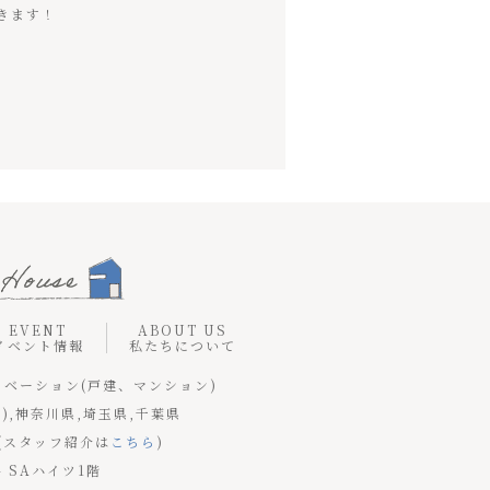
きます！
EVENT
ABOUT US
イベント情報
私たちについて
ノベーション(戸建、マンション)
),神奈川県,埼玉県,千葉県
(スタッフ紹介は
こちら
)
4 SAハイツ1階