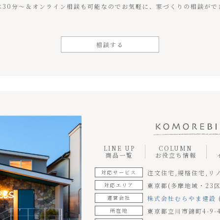
は30分〜＆オンライン相談も可能なのでお気軽に、家づくりの相談がで
相談する
LINE UP
COLUMN
商品一覧
お役立ち情報
対応サービス
注文住宅,規格住宅,リ
対応エリア
東京都(多摩地域・23区
運営会社
株式会社むらやま建設
所在地
東京都立川市錦町4-9-