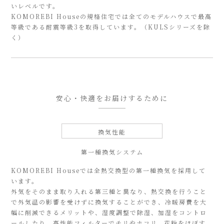
いレベルです。
KOMOREBI Houseの規格住宅では全てのモデルハウスで最高
等級である耐震等級3を取得しています。（KULSシリーズを除
く）
安心・快適をお届けするために
換気性能
第一種換気システム
KOMOREBI Houseでは全熱交換型の第一種換気を採用して
います。
外気をそのまま取り入れる第三種と異なり、熱交換を行うこと
で外気温の影響を受けずに換気することができ、冷暖房費を大
幅に削減できるメリットや、湿度調整で除湿、加湿をコントロ
ールしたり、高性能フィルターでチリやホコリ、花粉をほぼす