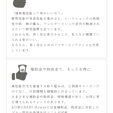
「結局高性能って何がいいの？」
断熱性能や気密性能を高めると、ヒートショックの危険
性や咳、喉の痛み、アレルギーといった症状が軽減され
るという研究結果も出ています。
これから先、長く住む家だからこそ、私たちが健康でい
られる家がいい。
もちろん、長く住むためのアフターメンテナンスも充実
しています。
補助金や助成金で、
もっとお得に
高性能住宅を推進する取り組みは、工務店やメーカーだ
けでなく、行政機関も積極的に行なっています。
さまざまな補助金や助成金、税制優遇があり、お得に家
を建てられるチャンスがあります。
KOMOREBI Houseでは各補助金、助成金に対応した
プラン設計や申請を行うことが可能。