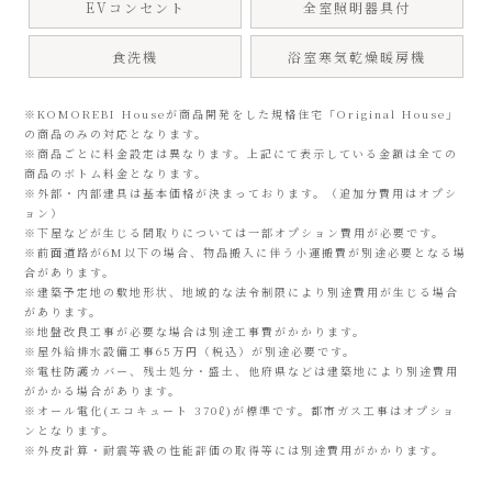
EVコンセント
全室照明器具付
食洗機
浴室寒気乾燥暖房機
※KOMOREBI Houseが商品開発をした規格住宅「Original House」
の商品のみの対応となります。
※商品ごとに料金設定は異なります。上記にて表示している金額は全ての
商品のボトム料金となります。
※外部・内部建具は基本価格が決まっております。（追加分費用はオプシ
ョン）
※下屋などが生じる間取りについては一部オプション費用が必要です。
※前面道路が6M以下の場合、物品搬入に伴う小運搬費が別途必要となる場
合があります。
※建築予定地の敷地形状、地域的な法令制限により別途費用が生じる場合
があります。
※地盤改良工事が必要な場合は別途工事費がかかります。
※屋外給排水設備工事65万円（税込）が別途必要です。
※電柱防護カバー、残土処分・盛土、他府県などは建築地により別途費用
がかかる場合があります。
※オール電化(エコキュート 370ℓ)が標準です。都市ガス工事はオプショ
ンとなります。
※外皮計算・耐震等級の性能評価の取得等には別途費用がかかります。