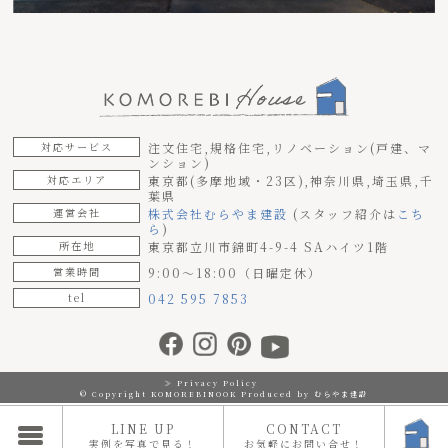
対応サービス
注文住宅,規格住宅,リノベーション(戸建、マ
ンション)
対応エリア
東京都(多摩地域・23区),神奈川県,埼玉県,千
葉県
運営会社
株式会社むらやま建設
(スタッフ紹介は
こち
ら
)
所在地
東京都立川市錦町4-9-4 SAハイツ1階
営業時間
9:00～18:00（日曜定休）
tel
042 595 7853
≫ Privacy Policy
© Copyright KOMOREBINOOK Produced by むらやま建設
LINE UP
CONTACT
実例を写真で見る！
お気軽にお問い合せ！