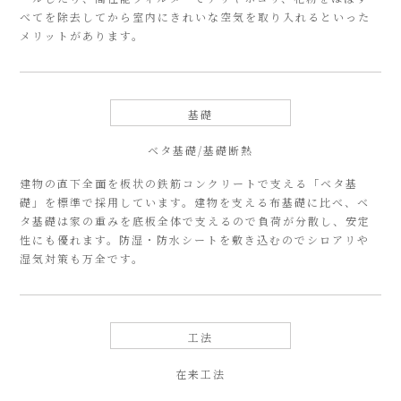
べてを除去してから室内にきれいな空気を取り入れるといった
メリットがあります。
基礎
ベタ基礎/基礎断熱
建物の直下全面を板状の鉄筋コンクリートで支える「ベタ基
礎」を標準で採用しています。建物を支える布基礎に比べ、ベ
タ基礎は家の重みを底板全体で支えるので負荷が分散し、安定
性にも優れます。防湿・防水シートを敷き込むのでシロアリや
湿気対策も万全です。
工法
在来工法