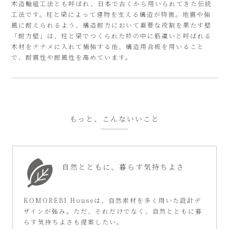
木造軸組工法とも呼ばれ、日本で古くから用いられてきた伝統
工法です。柱と梁によって建物を支える構造が特徴。地震や強
風に耐えられるよう、構造耐力において重要な役割を果たす壁
「耐力壁」は、柱と梁でつくられた枠の中に筋違いと呼ばれる
木材をナナメに入れて補強する他、構造用合板を用いること
で、耐震性や耐風性を高めています。
もっと、こんないいこと
自然とともに、
暮らす気持ちよさ
KOMOREBI Houseは、自然素材を多く用いた設計デ
ザインが強み。ただ、それだけでなく、自然とともに暮
らす気持ちよさも提案したい。