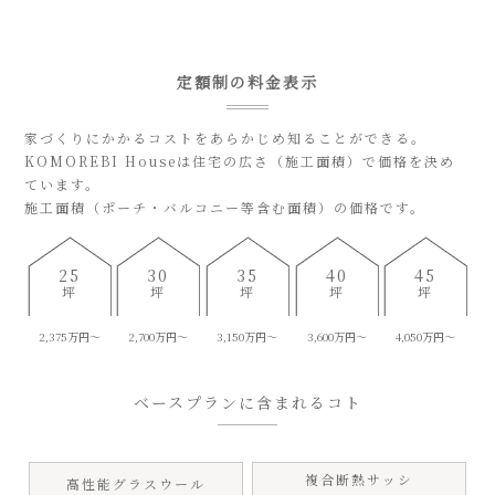
定額制の料金表示
家づくりにかかるコストをあらかじめ知ることができる。
KOMOREBI Houseは住宅の広さ（施工面積）で価格を決め
ています。
施工面積（ポーチ・バルコニー等含む面積）の価格です。
25
30
35
40
45
坪
坪
坪
坪
坪
2,375万円〜
2,700万円〜
3,150万円〜
3,600万円〜
4,050万円〜
ベースプランに含まれるコト
複合断熱サッシ
高性能グラスウール