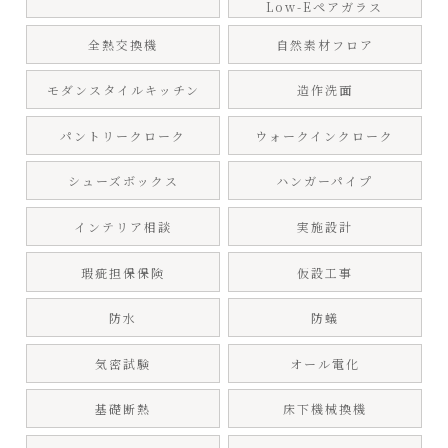
Low-Eペアガラス
全熱交換機
自然素材フロア
モダンスタイルキッチン
造作洗面
パントリークローク
ウォークインクローク
シューズボックス
ハンガーパイプ
インテリア相談
実施設計
瑕疵担保保険
仮設工事
防水
防蟻
気密試験
オール電化
基礎断熱
床下機械換機