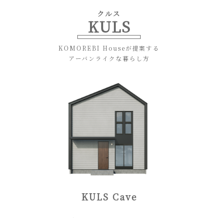
Skip
クルス
to
KULS
content
(Press
Enter)
KOMOREBI Houseが提案する
アーバンライクな暮らし方
KULS Cave