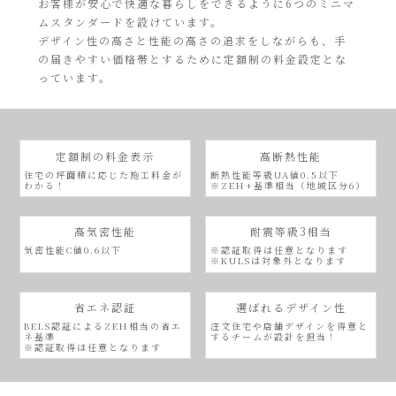
お客様が安心で快適な暮らしをできるように6つのミニマ
ムスタンダードを設けています。
デザイン性の高さと性能の高さの追求をしながらも、手
の届きやすい価格帯とするために定額制の料金設定とな
っています。
定額制の料金表示
高断熱性能
住宅の坪面積に応じた施工料金が
断熱性能等級UA値0.5以下
わかる！
※ZEH+基準相当（地域区分6）
高気密性能
耐震等級3相当
気密性能C値0.6以下
※認証取得は任意となります
※KULSは対象外となります
省エネ認証
選ばれるデザイン性
BELS認証によるZEH相当の省エ
注文住宅や店舗デザインを得意と
ネ基準
するチームが設計を担当！
※認証取得は任意となります