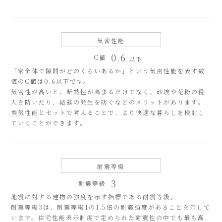
気密性能
0.6
C値
以下
「家全体で隙間がどのくらいあるか」という気密性能を表す数
値のC値は0.6以下です。
気密性が高いと、断熱性が高まるだけでなく、砂埃や花粉の侵
入を防いだり、結露の発生を防ぐなどのメリットがあります。
換気性能とセットで考えることで、より快適な暮らしを検討し
ていくことができます。
耐震等級
3
耐震等級
地震に対する建物の強度を示す指標である耐震等級。
耐震等級3は、耐震等級1の1.5倍の耐震強度があることを示して
います。住宅性能表示制度で定められた耐震性の中でも最も高