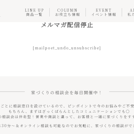
LINE UP
COLUMN
EVENT
A
商品一覧
お役立ち情報
イベント情報
私
メルマガ配信停止
[mailpoet_undo_unsubscribe]
家づくりの相談会を毎日開催中！
マごとに相談窓口を設けているので、ピンポイントで今のお悩みやご不
もちろん、まずはざっくばらんとしたコミュニケーションでも○
useの相談会は伴走型！営業や商談と違って、お客様と一緒に家づくりを
は30分〜＆オンライン相談も可能なのでお気軽に、家づくりの相談がで