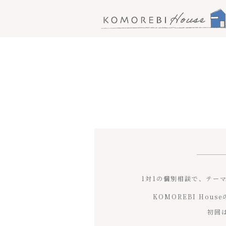
Skip
to
content
(Press
Enter)
1対1の個別相談で、テー
KOMOREBI Ho
初回