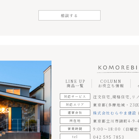
相談する
LINE UP
COLUMN
商品一覧
お役立ち情報
対応サービス
注文住宅,規格住宅,リ
対応エリア
東京都(多摩地域・23区
運営会社
株式会社むらやま建設
所在地
東京都立川市錦町4-9-
営業時間
9:00～18:00（日曜
tel
042 595 7853