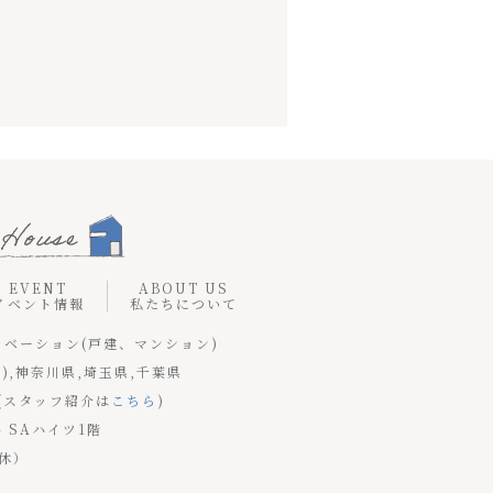
EVENT
ABOUT US
イベント情報
私たちについて
ノベーション(戸建、マンション)
),神奈川県,埼玉県,千葉県
(スタッフ紹介は
こちら
)
4 SAハイツ1階
定休）